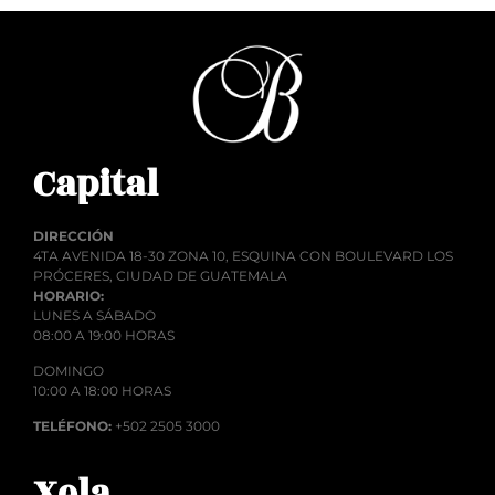
Capital
DIRECCIÓN
4TA AVENIDA 18-30 ZONA 10, ESQUINA CON BOULEVARD LOS
PRÓCERES, CIUDAD DE GUATEMALA
HORARIO:
LUNES A SÁBADO
08:00 A 19:00 HORAS
DOMINGO
10:00 A 18:00 HORAS
TELÉFONO:
+502 2505 3000
Xela