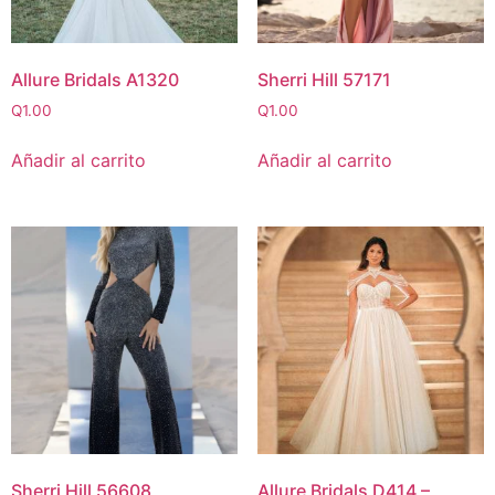
Allure Bridals A1320
Sherri Hill 57171
Q
1.00
Q
1.00
Añadir al carrito
Añadir al carrito
Sherri Hill 56608
Allure Bridals D414 –