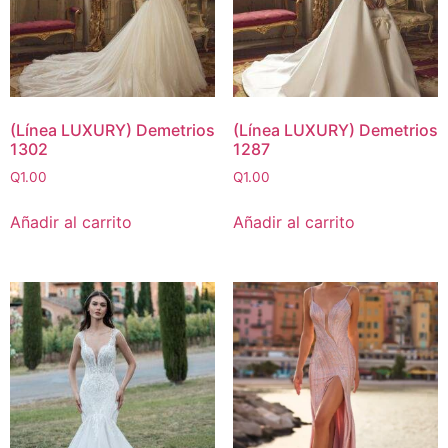
(Línea LUXURY) Demetrios
(Línea LUXURY) Demetrios
1302
1287
Q
1.00
Q
1.00
Añadir al carrito
Añadir al carrito