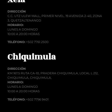
DIRECCIÓN
C.C. UTZ ULEW MALL, PRIMER NIVEL. 19 AVENIDA 2-40, ZONA
3, QUETZALTENANGO
HORARIO:
LUNES A DOMINGO
10:00 A 20:00 HORAS
TELÉFONO:
+502 7761 2500
Chiquimula
DIRECCIÓN
KM 167.5 RUTA CA-10, PRADERA CHIQUIMULA, LOCAL L 212,
CHIQUIMULA, CHIQUIMULA.
HORARIO:
LUNES A DOMINGO
10:00 A 20:00 HORAS
TELÉFONO:
+502 7796 9401