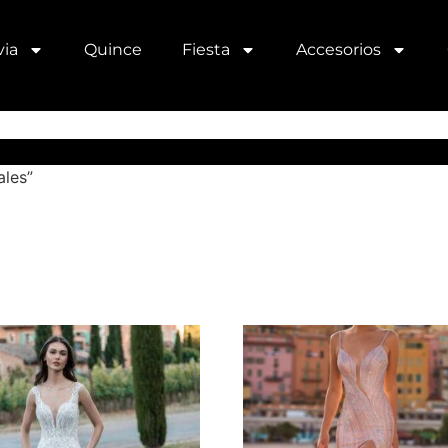
ia
Quince
Fiesta
Accesorios
ales”