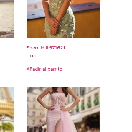
Sherri Hill 571621
Q
1.00
Añadir al carrito