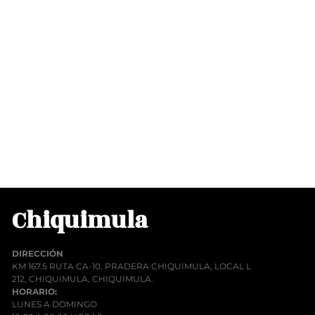
Chiquimula
DIRECCIÓN
KM 167.5 RUTA CA-10, PRADERA CHIQUIMULA, LOCAL L
212, CHIQUIMULA, CHIQUIMULA.
HORARIO:
LUNES A DOMINGO