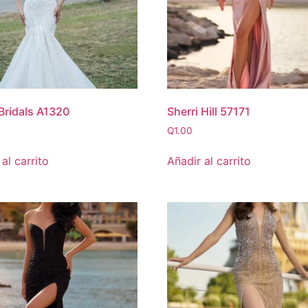
 Bridals A1320
Sherri Hill 57171
Q
1.00
al carrito
Añadir al carrito