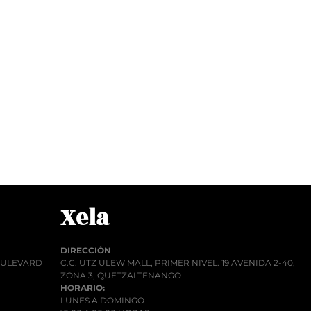
Xela
DIRECCIÓN
BOULEVARD
C.C. UTZ ULEW MALL, PRIMER NIVEL. 19 AVENIDA 2-40,
ZONA 3, QUETZALTENANGO
HORARIO:
LUNES A DOMINGO