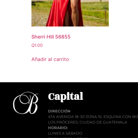
Sherri Hill 56855
Q
1.00
Añadir al carrito
Capital
DIRECCIÓN
4TA AVENIDA 18-30 ZONA 10, ESQUINA CON 
LOS PRÓCERES, CIUDAD DE GUATEMALA
HORARIO:
LUNES A SÁBADO