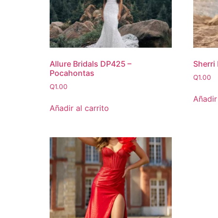
Allure Bridals DP425 –
Sherri
Pocahontas
Q
1.00
Q
1.00
Añadir 
Añadir al carrito