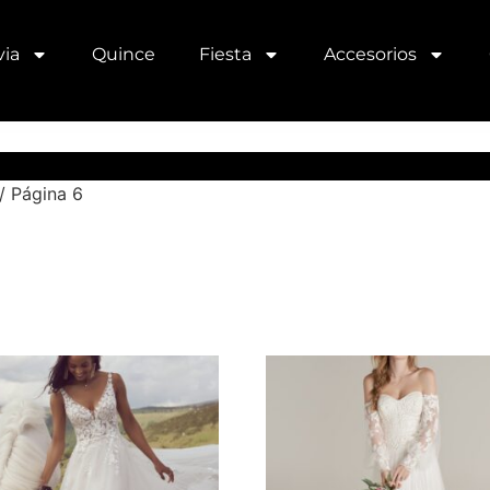
ia
Quince
Fiesta
Accesorios
/ Página 6