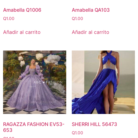
Amabella Q1006
Amabella QA103
Q
1.00
Q
1.00
Añadir al carrito
Añadir al carrito
RAGAZZA FASHION EV53-
SHERRI HILL 56473
653
Q
1.00