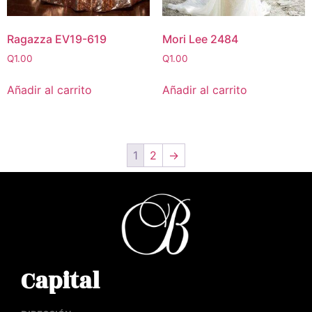
Ragazza EV19-619
Mori Lee 2484
Q
1.00
Q
1.00
Añadir al carrito
Añadir al carrito
1
2
→
Capital