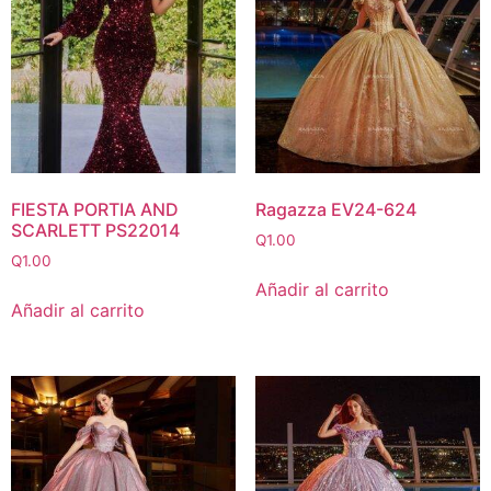
FIESTA PORTIA AND
Ragazza EV24-624
SCARLETT PS22014
Q
1.00
Q
1.00
Añadir al carrito
Añadir al carrito