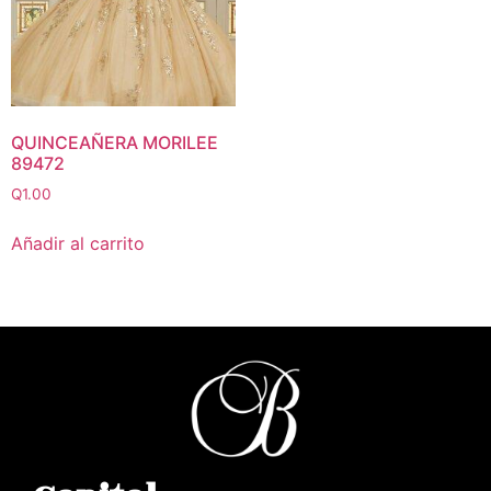
QUINCEAÑERA MORILEE
89472
Q
1.00
Añadir al carrito