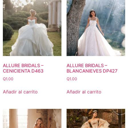
ALLURE BRIDALS –
ALLURE BRIDALS –
CENICIENTA D463
BLANCANIEVES DP427
Q
1.00
Q
1.00
Añadir al carrito
Añadir al carrito