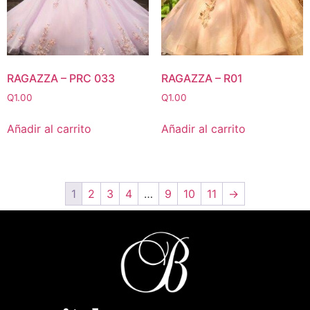
RAGAZZA – PRC 033
RAGAZZA – R01
Q
1.00
Q
1.00
Añadir al carrito
Añadir al carrito
1
2
3
4
…
9
10
11
→