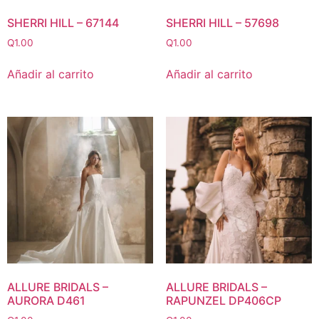
SHERRI HILL – 67144
SHERRI HILL – 57698
Q
1.00
Q
1.00
Añadir al carrito
Añadir al carrito
ALLURE BRIDALS –
ALLURE BRIDALS –
AURORA D461
RAPUNZEL DP406CP