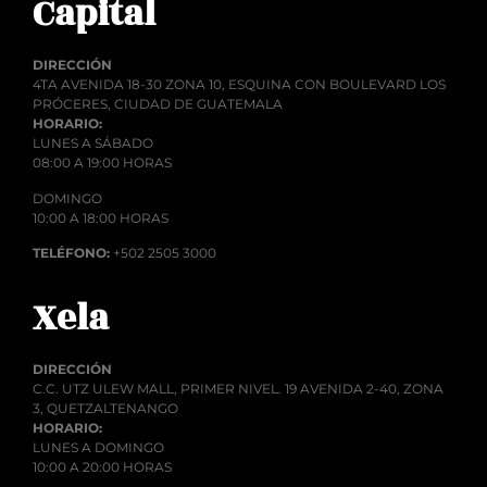
Capital
DIRECCIÓN
4TA AVENIDA 18-30 ZONA 10, ESQUINA CON BOULEVARD LOS
PRÓCERES, CIUDAD DE GUATEMALA
HORARIO:
LUNES A SÁBADO
08:00 A 19:00 HORAS
DOMINGO
10:00 A 18:00 HORAS
TELÉFONO:
+502 2505 3000
Xela
DIRECCIÓN
C.C. UTZ ULEW MALL, PRIMER NIVEL. 19 AVENIDA 2-40, ZONA
3, QUETZALTENANGO
HORARIO:
LUNES A DOMINGO
10:00 A 20:00 HORAS