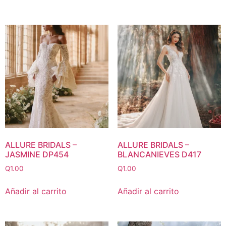
ALLURE BRIDALS –
ALLURE BRIDALS –
JASMINE DP454
BLANCANIEVES D417
Q
1.00
Q
1.00
Añadir al carrito
Añadir al carrito