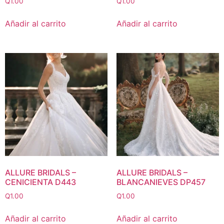
Q
1.00
Q
1.00
Añadir al carrito
Añadir al carrito
ALLURE BRIDALS –
ALLURE BRIDALS –
CENICIENTA D443
BLANCANIEVES DP457
Q
1.00
Q
1.00
Añadir al carrito
Añadir al carrito