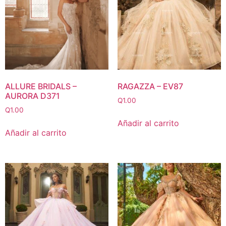
ALLURE BRIDALS –
RAGAZZA – EV87
AURORA D371
Q
1.00
Q
1.00
Añadir al carrito
Añadir al carrito