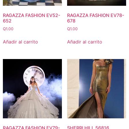
RAGAZZA FASHION EV52-
RAGAZZA FASHION EV78-
652
678
Q
1.00
Q
1.00
Añadir al carrito
Añadir al carrito
RAGAZZA FASHION EV79-
SHERRI HILL 56816