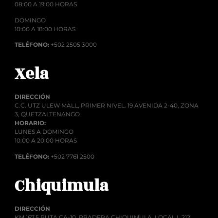
08:00 A 19:00 HORAS
DOMINGO
10:00 A 18:00 HORAS
TELÉFONO:
+502 2505 3000
Xela
DIRECCIÓN
C.C. UTZ ULEW MALL, PRIMER NIVEL. 19 AVENIDA 2-40, ZONA
3, QUETZALTENANGO
HORARIO:
LUNES A DOMINGO
10:00 A 20:00 HORAS
TELÉFONO:
+502 7761 2500
Chiquimula
DIRECCIÓN
KM 167.5 RUTA CA-10, PRADERA CHIQUIMULA, LOCAL L 212,