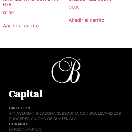
679
Q
1.00
Q
1.00
Añadir al carrito
Añadir al carrito
Capital
DIRECCIÓN
4TA AVENIDA 18-30 ZONA 10, ESQUINA CON BOULEVARD LOS
PRÓCERES, CIUDAD DE GUATEMALA
HORARIO:
LUNES A SÁBADO