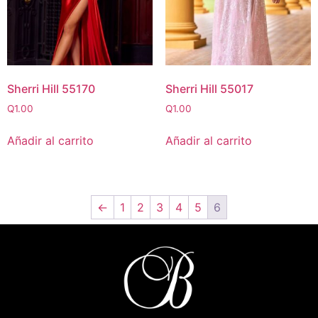
Sherri Hill 55170
Sherri Hill 55017
Q
1.00
Q
1.00
Añadir al carrito
Añadir al carrito
←
1
2
3
4
5
6