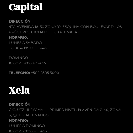
Capital
DIRECCIÓN
4TA AVENIDA 18-30 ZONA 10, ESQUINA CON BOULEVARD LOS
PRÓCERES, CIUDAD DE GUATEMALA
HORARIO:
LUNES A SÁBADO
08:00 A 19:00 HORAS
DOMINGO
10:00 A 18:00 HORAS
TELÉFONO:
+502 2505 3000
Xela
DIRECCIÓN
C.C. UTZ ULEW MALL, PRIMER NIVEL. 19 AVENIDA 2-40, ZONA
3, QUETZALTENANGO
HORARIO:
LUNES A DOMINGO
10:00 A 20:00 HORAS