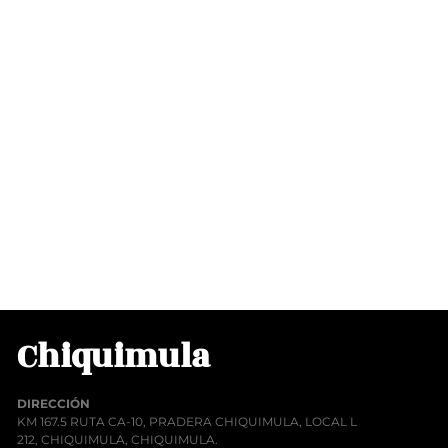
Chiquimula
DIRECCIÓN
KM 167.5 RUTA CA-10, PRADERA CHIQUIMULA, LOCAL L
212, CHIQUIMULA, CHIQUIMULA.