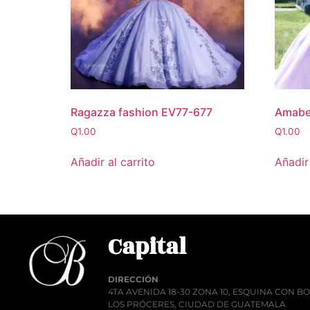
Ragazza fashion EV77-677
Amabe
Q
1.00
Q
1.00
Añadir al carrito
Añadir 
Capital
DIRECCIÓN
4TA AVENIDA 18-30 ZONA 10, ESQUINA CON 
LOS PRÓCERES, CIUDAD DE GUATEMALA