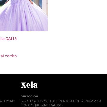
lla QA113
al carrito
Xela
DIRECCIÓN
BOULEVARD
C.C. UTZ ULEW MALL, PRIMER NIVEL. 19 AVENIDA 2-40,
ZONA 3, QUETZALTENANGO