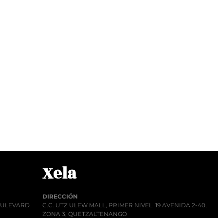
Xela
DIRECCIÓN
BOULEVARD
C.C. UTZ ULEW MALL, PRIMER NIVEL. 19 AVENIDA 2-40,
ZONA 3, QUETZALTENANGO