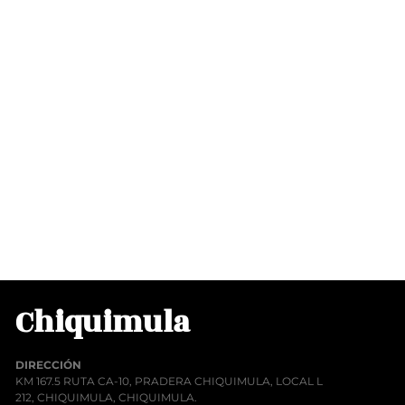
Chiquimula
DIRECCIÓN
KM 167.5 RUTA CA-10, PRADERA CHIQUIMULA, LOCAL L
212, CHIQUIMULA, CHIQUIMULA.