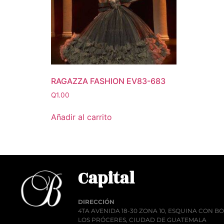
RAGAZZA FASHION EV83-683
Q
1.00
Añadir al carrito
Capital
DIRECCIÓN
4TA AVENIDA 18-30 ZONA 10, ESQUINA CON 
LOS PRÓCERES, CIUDAD DE GUATEMALA