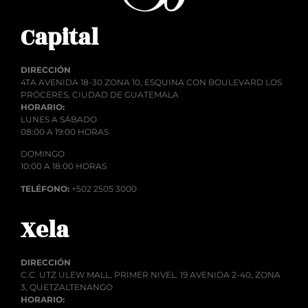
Capital
DIRECCIÓN
4TA AVENIDA 18-30 ZONA 10, ESQUINA CON BOULEVARD LOS
PRÓCERES, CIUDAD DE GUATEMALA
HORARIO:
LUNES A SÁBADO
08:00 A 19:00 HORAS
DOMINGO
10:00 A 18:00 HORAS
TELÉFONO:
+502 2505 3000
Xela
DIRECCIÓN
C.C. UTZ ULEW MALL, PRIMER NIVEL. 19 AVENIDA 2-40, ZONA
3, QUETZALTENANGO
HORARIO: