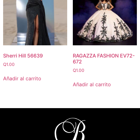
Sherri Hill 56639
RAGAZZA FASHION EV72-
672
Q
1.00
Q
1.00
Añadir al carrito
Añadir al carrito