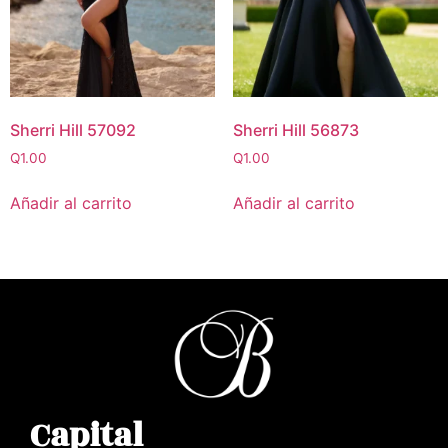
Sherri Hill 57092
Sherri Hill 56873
Q
1.00
Q
1.00
Añadir al carrito
Añadir al carrito
Capital