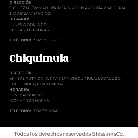
DIRECCIÓN
C.C. UTZ ULEW MALL, PRIMER NIVEL. 19 AVENIDA 2-40, ZONA
3, QUETZALTENANGO
HORARIO:
LUNES A DOMINGO
10:00 A 20:00 HORAS
TELÉFONO:
+502 7761 2500
Chiquimula
DIRECCIÓN
KM 167.5 RUTA CA-10, PRADERA CHIQUIMULA, LOCAL L 212,
CHIQUIMULA, CHIQUIMULA.
HORARIO:
LUNES A DOMINGO
10:00 A 20:00 HORAS
TELÉFONO:
+502 7796 9401
Todos los derechos reservados BlessingsCo.