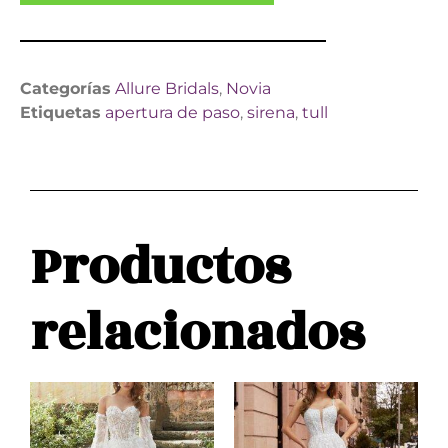
Categorías
Allure Bridals
,
Novia
Etiquetas
apertura de paso
,
sirena
,
tull
Productos
relacionados