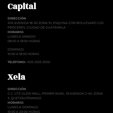
Capital
DIRECCIÓN
4TA AVENIDA 18-30 ZONA 10, ESQUINA CON BOULEVARD LOS
PRÓCERES, CIUDAD DE GUATEMALA
HORARIO:
LUNES A SÁBADO
08:00 A 19:00 HORAS
DOMINGO
10:00 A 18:00 HORAS
TELÉFONO:
+502 2505 3000
Xela
DIRECCIÓN
C.C. UTZ ULEW MALL, PRIMER NIVEL. 19 AVENIDA 2-40, ZONA
3, QUETZALTENANGO
HORARIO:
LUNES A DOMINGO
10:00 A 20:00 HORAS