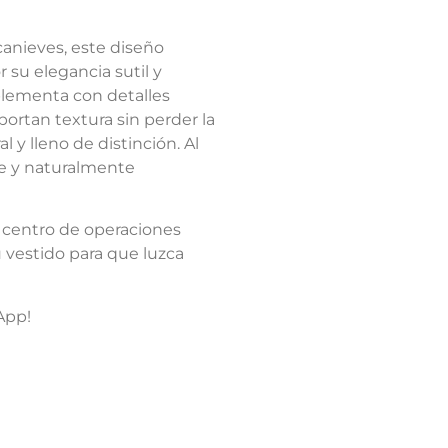
canieves, este diseño
 su elegancia sutil y
plementa con detalles
rtan textura sin perder la
 y lleno de distinción. Al
nte y naturalmente
centro de operaciones
u vestido para que luzca
App!