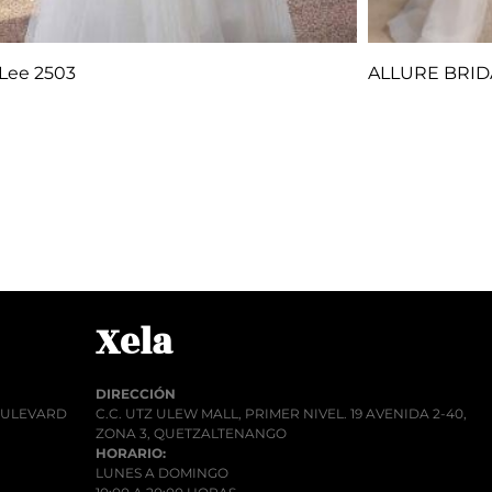
 Lee 2503
ALLURE BRID
Q
1.00
Q
1.
r al carrito
Añadir al car
Xela
DIRECCIÓN
BOULEVARD
C.C. UTZ ULEW MALL, PRIMER NIVEL. 19 AVENIDA 2-40,
ZONA 3, QUETZALTENANGO
HORARIO:
LUNES A DOMINGO