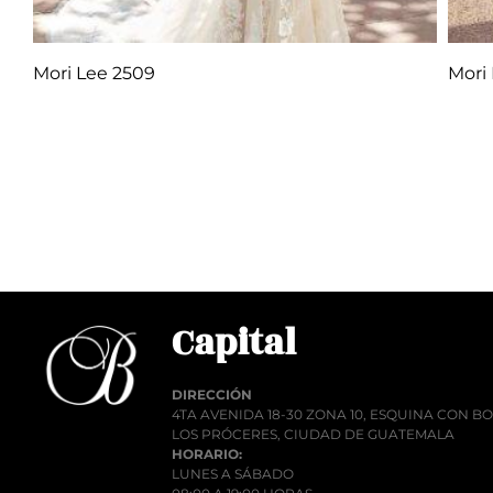
Mori Lee 2509
Mori
Q
1.00
Añadir al carrito
Añadi
Capital
DIRECCIÓN
4TA AVENIDA 18-30 ZONA 10, ESQUINA CON 
LOS PRÓCERES, CIUDAD DE GUATEMALA
HORARIO:
LUNES A SÁBADO