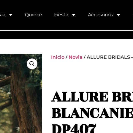
ia
Quince
Fiesta
Accesorios
Inicio
/
Novia
/ ALLURE BRIDALS 
ALLURE BR
BLANCANI
DP407