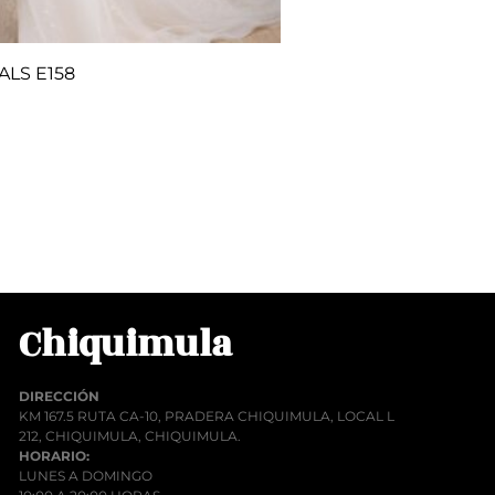
ALS E158
00
rito
Chiquimula
DIRECCIÓN
KM 167.5 RUTA CA-10, PRADERA CHIQUIMULA, LOCAL L
212, CHIQUIMULA, CHIQUIMULA.
HORARIO:
LUNES A DOMINGO