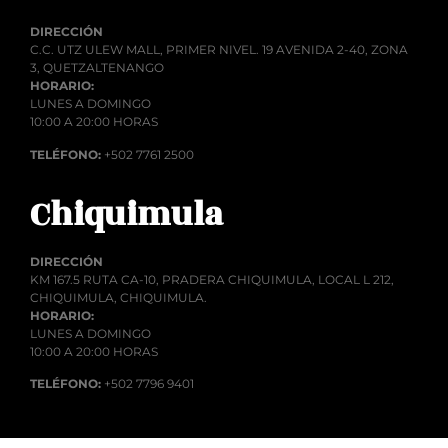
DIRECCIÓN
C.C. UTZ ULEW MALL, PRIMER NIVEL. 19 AVENIDA 2-40, ZONA
3, QUETZALTENANGO
HORARIO:
LUNES A DOMINGO
10:00 A 20:00 HORAS
TELÉFONO:
+502 7761 2500
Chiquimula
DIRECCIÓN
KM 167.5 RUTA CA-10, PRADERA CHIQUIMULA, LOCAL L 212,
CHIQUIMULA, CHIQUIMULA.
HORARIO:
LUNES A DOMINGO
10:00 A 20:00 HORAS
TELÉFONO:
+502 7796 9401