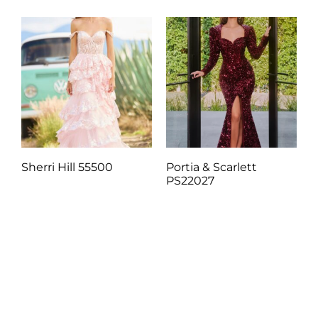
Sherri Hill 55500
Portia & Scarlett
PS22027
Q
1.00
Q
1.00
Añadir al carrito
Añadir al carrito