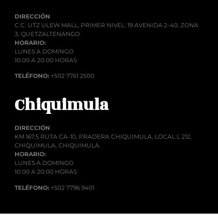
DIRECCIÓN
C.C. UTZ ULEW MALL, PRIMER NIVEL. 19 AVENIDA 2-40, ZONA
3, QUETZALTENANGO
HORARIO:
LUNES A DOMINGO
10:00 A 20:00 HORAS
TELÉFONO:
+502 7761 2500
Chiquimula
DIRECCIÓN
KM 167.5 RUTA CA-10, PRADERA CHIQUIMULA, LOCAL L 212,
CHIQUIMULA, CHIQUIMULA.
HORARIO:
LUNES A DOMINGO
10:00 A 20:00 HORAS
TELÉFONO:
+502 7796 9401