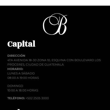
Capital
DIRECCIÓN
4TA AVENIDA 18-30 ZONA 10, ESQUINA CON BOULEVARD LOS
PRÓCERES, CIUDAD DE GUATEMALA
HORARIO:
LUNES A SÁBADO
08:00 A 19:00 HORAS
DOMINGO
10:00 A 18:00 HORAS
TELÉFONO:
+502 2505 3000