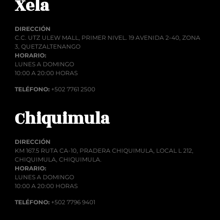
Xela
DIRECCIÓN
C.C. UTZ ULEW MALL, PRIMER NIVEL. 19 AVENIDA 2-40, ZONA
3, QUETZALTENANGO
HORARIO:
LUNES A DOMINGO
10:00 A 20:00 HORAS
TELÉFONO:
+502 7761 2500
Chiquimula
DIRECCIÓN
KM 167.5 RUTA CA-10, PRADERA CHIQUIMULA, LOCAL L 212,
CHIQUIMULA, CHIQUIMULA.
HORARIO:
LUNES A DOMINGO
10:00 A 20:00 HORAS
TELÉFONO:
+502 7796 9401