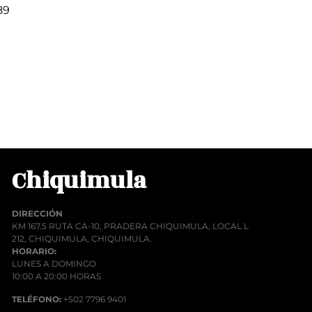
89
00
rito
Chiquimula
DIRECCIÓN
KM 167.5 RUTA CA-10, PRADERA CHIQUIMULA, LOCAL L
212, CHIQUIMULA, CHIQUIMULA.
HORARIO:
LUNES A DOMINGO
10:00 A 20:00 HORAS
TELÉFONO:
+502 7796 9401