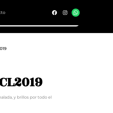
cto
019
 CL2019
alada, y brillos por todo el