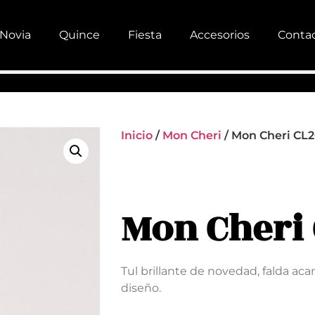
Novia
Quince
Fiesta
Accesorios
Conta
Inicio
/
Mon Cheri
/ Mon Cheri CL2
Mon Cheri
Tul brillante de novedad, falda acan
diseño.