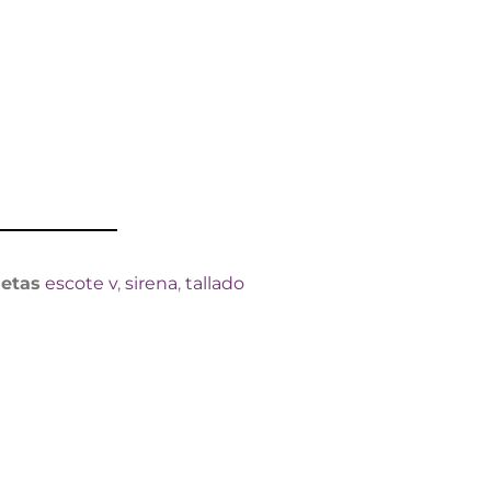
uetas
escote v
,
sirena
,
tallado