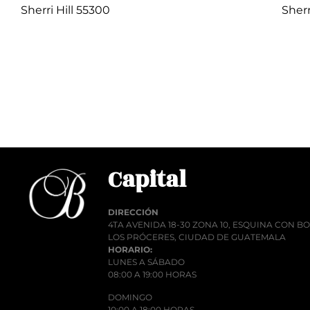
Sherri Hill 55300
Sherr
Q
1.00
Añadir al carrito
Añadi
Capital
DIRECCIÓN
4TA AVENIDA 18-30 ZONA 10, ESQUINA CON 
LOS PRÓCERES, CIUDAD DE GUATEMALA
HORARIO:
LUNES A SÁBADO
08:00 A 19:00 HORAS
DOMINGO
10:00 A 18:00 HORAS