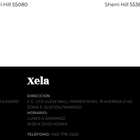
i Hill 55080
Sherri Hill 553
Q
1.00
Q
1.
r al carrito
Añadir al car
Xela
DIRECCIÓN
BOULEVARD
C.C. UTZ ULEW MALL, PRIMER NIVEL. 19 AVENIDA 2-40,
ZONA 3, QUETZALTENANGO
HORARIO:
LUNES A DOMINGO
10:00 A 20:00 HORAS
TELÉFONO:
+502 7761 2500