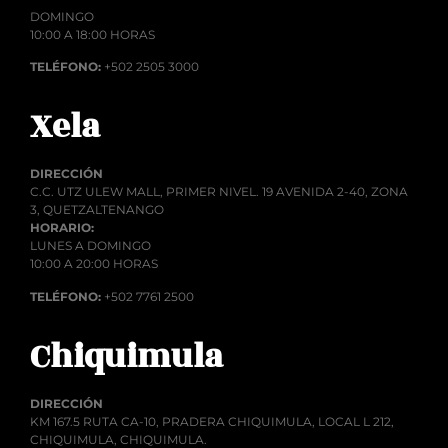
DOMINGO
10:00 A 18:00 HORAS
TELÉFONO:
+502 2505 3000
Xela
DIRECCIÓN
C.C. UTZ ULEW MALL, PRIMER NIVEL. 19 AVENIDA 2-40, ZONA
3, QUETZALTENANGO
HORARIO:
LUNES A DOMINGO
10:00 A 20:00 HORAS
TELÉFONO:
+502 7761 2500
Chiquimula
DIRECCIÓN
KM 167.5 RUTA CA-10, PRADERA CHIQUIMULA, LOCAL L 212,
CHIQUIMULA, CHIQUIMULA.