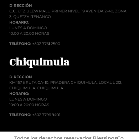
DIRECCIÓN
C.C. UTZ ULEW MALL, PRIMER NIVEL. 19 AVENIDA 2-40, ZONA
3, QUETZALTENANGO
HORARIO:
LUNES A DOMINGO
10:00 A 20:00 HORAS
TELÉFONO:
+502 7761 2500
Chiquimula
DIRECCIÓN
KM 167.5 RUTA CA-10, PRADERA CHIQUIMULA, LOCAL L 212,
CHIQUIMULA, CHIQUIMULA.
HORARIO:
LUNES A DOMINGO
10:00 A 20:00 HORAS
TELÉFONO:
+502 7796 9401
Todos los derechos reservados BlessingsCo.