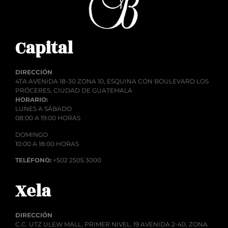
Capital
DIRECCIÓN
4TA AVENIDA 18-30 ZONA 10, ESQUINA CON BOULEVARD LOS
PRÓCERES, CIUDAD DE GUATEMALA
HORARIO:
LUNES A SÁBADO
08:00 A 19:00 HORAS
DOMINGO
10:00 A 18:00 HORAS
TELÉFONO:
+502 2505 3000
Xela
DIRECCIÓN
C.C. UTZ ULEW MALL, PRIMER NIVEL. 19 AVENIDA 2-40, ZONA