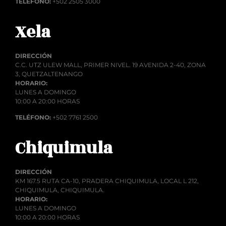
TELÉFONO:
+502 2505 3000
Xela
DIRECCIÓN
C.C. UTZ ULEW MALL, PRIMER NIVEL. 19 AVENIDA 2-40, ZONA
3, QUETZALTENANGO
HORARIO:
LUNES A DOMINGO
10:00 A 20:00 HORAS
TELÉFONO:
+502 7761 2500
Chiquimula
DIRECCIÓN
KM 167.5 RUTA CA-10, PRADERA CHIQUIMULA, LOCAL L 212,
CHIQUIMULA, CHIQUIMULA.
HORARIO:
LUNES A DOMINGO
10:00 A 20:00 HORAS