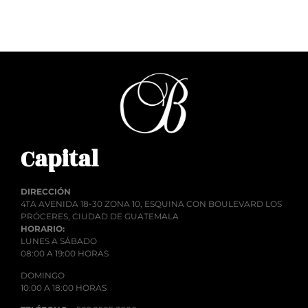
Añadir al carrito
Capital
DIRECCIÓN
4TA AVENIDA 18-30 ZONA 10, ESQUINA CON BOULEVARD LOS
PRÓCERES, CIUDAD DE GUATEMALA
HORARIO:
LUNES A SÁBADO
08:00 A 19:00 HORAS
DOMINGO
10:00 A 18:00 HORAS