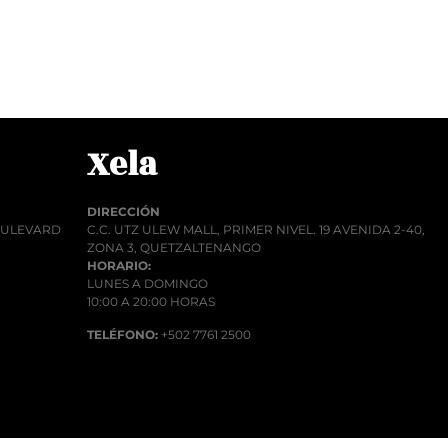
r al carrito
Añadir al car
Xela
DIRECCIÓN
BOULEVARD
C.C. UTZ ULEW MALL, PRIMER NIVEL. 19 AVENIDA 2-40,
ZONA 3, QUETZALTENANGO
HORARIO:
LUNES A DOMINGO
10:00 A 20:00 HORAS
TELÉFONO:
+502 7761 2500