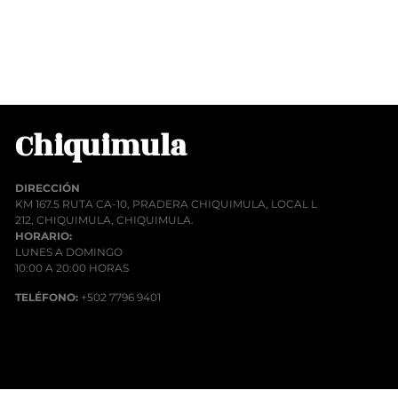
rito
Chiquimula
DIRECCIÓN
KM 167.5 RUTA CA-10, PRADERA CHIQUIMULA, LOCAL L
212, CHIQUIMULA, CHIQUIMULA.
HORARIO:
LUNES A DOMINGO
10:00 A 20:00 HORAS
TELÉFONO:
+502 7796 9401