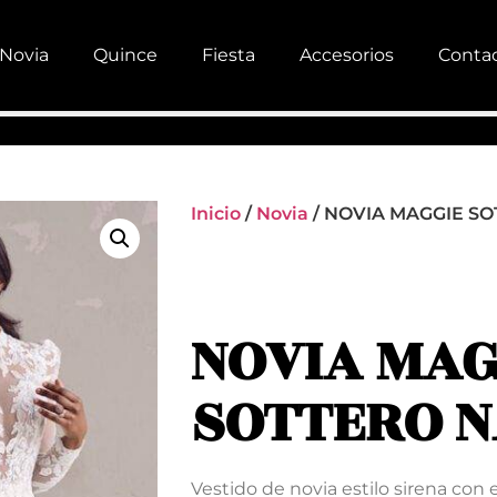
Novia
Quince
Fiesta
Accesorios
Conta
Inicio
/
Novia
/ NOVIA MAGGIE S
NOVIA MAG
SOTTERO 
Vestido de novia estilo sirena con 