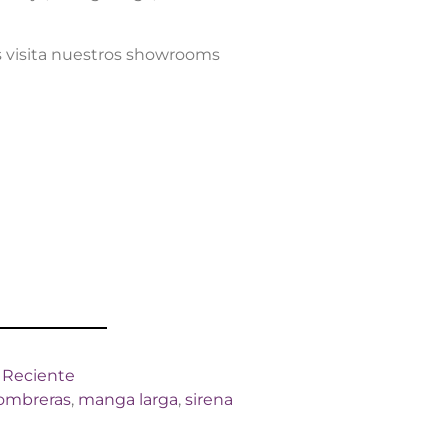
s visita nuestros showrooms
,
Reciente
ombreras
,
manga larga
,
sirena