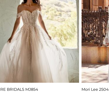
RE BRIDALS MJ854
Mori Lee 2504
Q
1.00
Q
1.