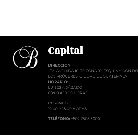
Añadir al carrito
Añadi
Capital
DIRECCIÓN
4TA AVENIDA 18-30 ZONA 10, ESQUINA CON 
LOS PRÓCERES, CIUDAD DE GUATEMALA
HORARIO:
LUNES A SÁBADO
08:00 A 19:00 HORAS
DOMINGO
10:00 A 18:00 HORAS
TELÉFONO:
+502 2505 3000