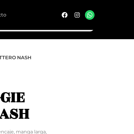
cto
OTTERO NASH
GIE
NASH
encaje, manga larga,