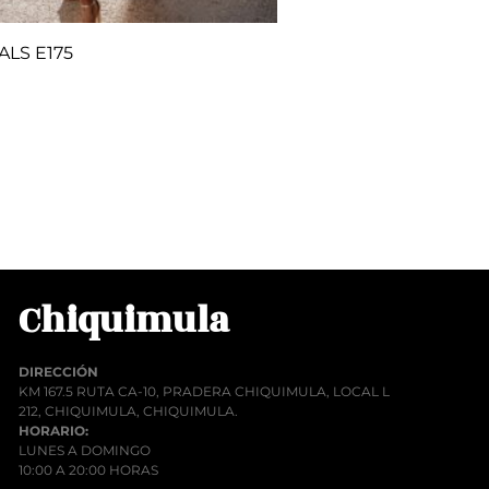
ALS E175
00
rito
Chiquimula
DIRECCIÓN
KM 167.5 RUTA CA-10, PRADERA CHIQUIMULA, LOCAL L
212, CHIQUIMULA, CHIQUIMULA.
HORARIO:
LUNES A DOMINGO
10:00 A 20:00 HORAS