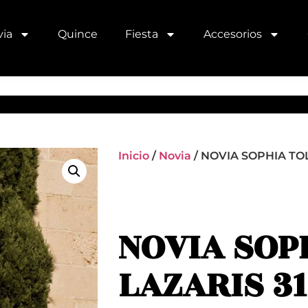
ia
Quince
Fiesta
Accesorios
Inicio
/
Novia
/ NOVIA SOPHIA TOL
NOVIA SOP
LAZARIS 3