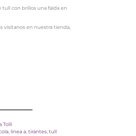
 tull con brillos una falda en
s visítanos en nuestra tienda,
 Tolli
cola
,
linea a
,
tirantes
,
tull