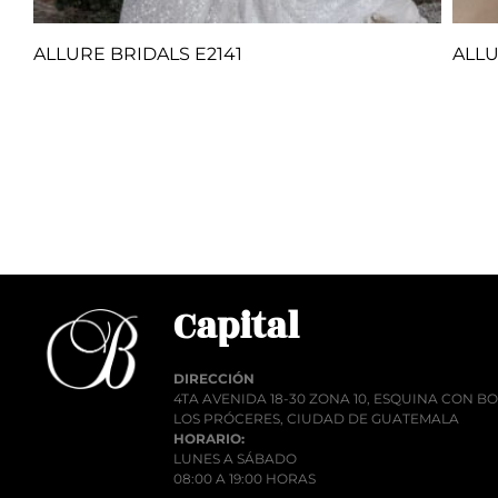
ALLURE BRIDALS E2141
ALLU
Q
1.00
Añadir al carrito
Añadi
Capital
DIRECCIÓN
4TA AVENIDA 18-30 ZONA 10, ESQUINA CON 
LOS PRÓCERES, CIUDAD DE GUATEMALA
HORARIO:
LUNES A SÁBADO
08:00 A 19:00 HORAS