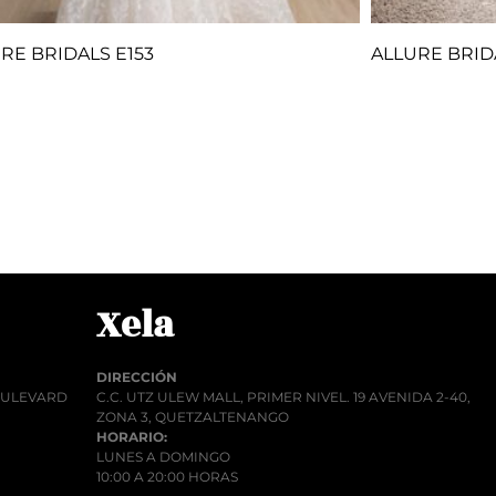
RE BRIDALS E153
ALLURE BRID
Q
1.00
Q
1.
r al carrito
Añadir al car
Xela
DIRECCIÓN
BOULEVARD
C.C. UTZ ULEW MALL, PRIMER NIVEL. 19 AVENIDA 2-40,
ZONA 3, QUETZALTENANGO
HORARIO:
LUNES A DOMINGO
10:00 A 20:00 HORAS