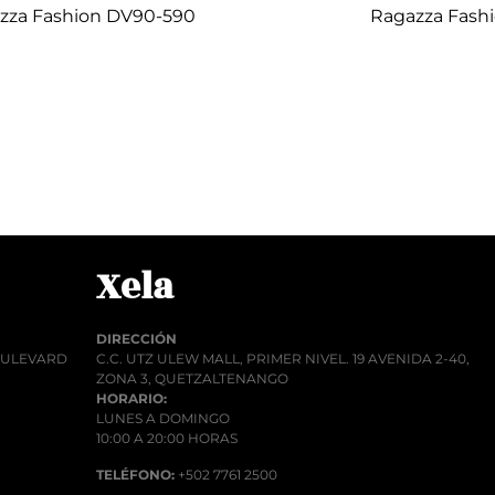
zza Fashion DV90-590
Ragazza Fash
Q
1.00
Q
1.
r al carrito
Añadir al car
Xela
DIRECCIÓN
BOULEVARD
C.C. UTZ ULEW MALL, PRIMER NIVEL. 19 AVENIDA 2-40,
ZONA 3, QUETZALTENANGO
HORARIO:
LUNES A DOMINGO
10:00 A 20:00 HORAS
TELÉFONO:
+502 7761 2500