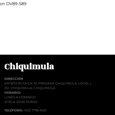
ion DV89-589
00
rito
Chiquimula
DIRECCIÓN
KM 167.5 RUTA CA-10, PRADERA CHIQUIMULA, LOCAL L
212, CHIQUIMULA, CHIQUIMULA.
HORARIO:
LUNES A DOMINGO
10:00 A 20:00 HORAS
TELÉFONO:
+502 7796 9401