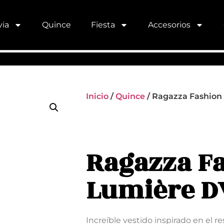
ia
Quince
Fiesta
Accesorios
Inicio
/
Quince
/ Ragazza Fashion
Ragazza F
Lumière DV
Increíble vestido inspirado en el re