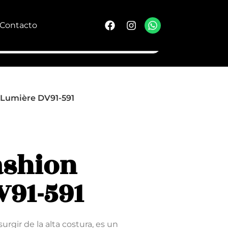
Contacto
 Lumière DV91-591
ashion
91-591
surgir de la alta costura, es un