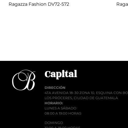
Ragazza Fashion DV72-572
Raga
Q
1.00
Añadir al carrito
Añadi
Capital
DIRECCIÓN
4TA AVENIDA 18-30 ZONA 10, ESQUINA CON 
LOS PRÓCERES, CIUDAD DE GUATEMALA
HORARIO:
LUNES A SÁBADO
08:00 A 19:00 HORAS
DOMINGO
10:00 A 18:00 HORAS