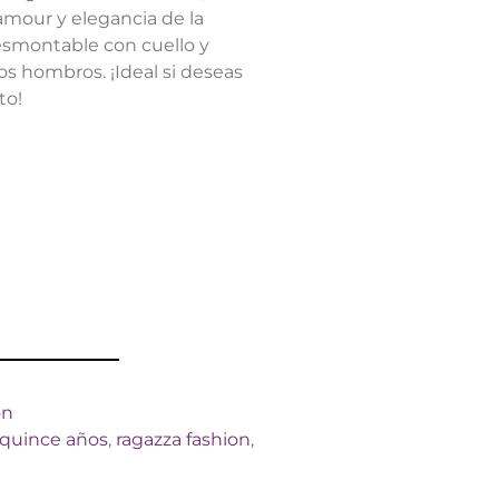
lamour y elegancia de la
esmontable con cuello y
s hombros. ¡Ideal si deseas
to!
on
quince años
,
ragazza fashion
,