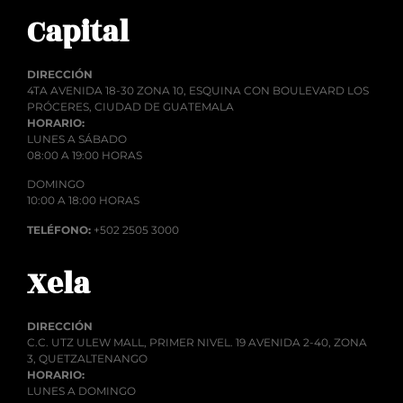
Capital
DIRECCIÓN
4TA AVENIDA 18-30 ZONA 10, ESQUINA CON BOULEVARD LOS
PRÓCERES, CIUDAD DE GUATEMALA
HORARIO:
LUNES A SÁBADO
08:00 A 19:00 HORAS
DOMINGO
10:00 A 18:00 HORAS
TELÉFONO:
+502 2505 3000
Xela
DIRECCIÓN
C.C. UTZ ULEW MALL, PRIMER NIVEL. 19 AVENIDA 2-40, ZONA
3, QUETZALTENANGO
HORARIO:
LUNES A DOMINGO