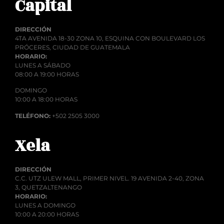
Capital
DIRECCIÓN
4TA AVENIDA 18-30 ZONA 10, ESQUINA CON BOULEVARD LOS
PRÓCERES, CIUDAD DE GUATEMALA
HORARIO:
LUNES A SÁBADO
08:00 A 19:00 HORAS
DOMINGO
10:00 A 18:00 HORAS
TELÉFONO:
+502 2505 3000
Xela
DIRECCIÓN
C.C. UTZ ULEW MALL, PRIMER NIVEL. 19 AVENIDA 2-40, ZONA
3, QUETZALTENANGO
HORARIO:
LUNES A DOMINGO
10:00 A 20:00 HORAS