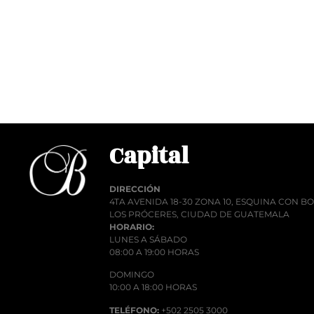
Q
1.00
Añadir al carrito
Añadi
Capital
DIRECCIÓN
4TA AVENIDA 18-30 ZONA 10, ESQUINA CON 
LOS PRÓCERES, CIUDAD DE GUATEMALA
HORARIO:
LUNES A SÁBADO
08:00 A 19:00 HORAS
DOMINGO
10:00 A 18:00 HORAS
TELÉFONO:
+502 2505 3000