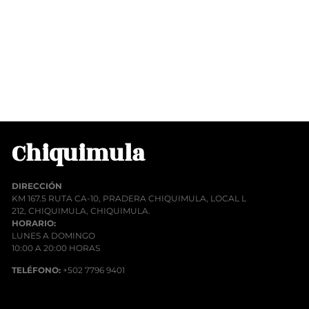
00
rito
Chiquimula
DIRECCIÓN
KM 167.5 RUTA CA-10, PRADERA CHIQUIMULA, LOCAL L
212, CHIQUIMULA, CHIQUIMULA.
HORARIO:
LUNES A DOMINGO
10:00 A 20:00 HORAS
TELÉFONO:
+502 7796 9401