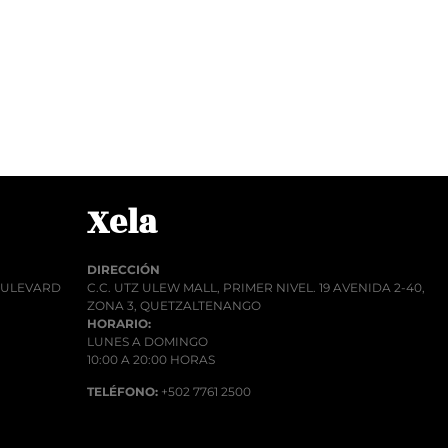
Q
1.00
Q
1.
r al carrito
Añadir al car
Xela
DIRECCIÓN
BOULEVARD
C.C. UTZ ULEW MALL, PRIMER NIVEL. 19 AVENIDA 2-40,
ZONA 3, QUETZALTENANGO
HORARIO:
LUNES A DOMINGO
10:00 A 20:00 HORAS
TELÉFONO:
+502 7761 2500