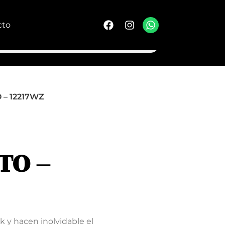
cto
 – 12217WZ
TO –
 y hacen inolvidable el