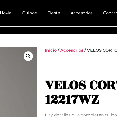
Novia
Quince
Fiesta
Accesorios
Conta
Inicio
/
Accesorios
/ VELOS CORTO
VELOS COR
12217WZ
Hay detalles que completan tu look