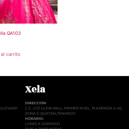
lla QA103
al carrito
Xela
DIRECCIÓN
BOULEVARD
C.C. UTZ ULEW MALL, PRIMER NIVEL. 19 AVENIDA 2-40,
ZONA 3, QUETZALTENANGO
HORARIO:
LUNES A DOMINGO
10:00 A 20:00 HORAS