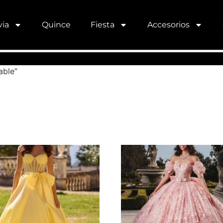
ia
Quince
Fiesta
Accesorios
able”