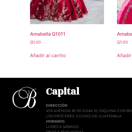
Amabella Q1011
Amabe
Q
1.00
Q
1.00
Añadir al carrito
Añadir 
Capital
DIRECCIÓN
4TA AVENIDA 18-30 ZONA 10, ESQUINA CON 
LOS PRÓCERES, CIUDAD DE GUATEMALA
HORARIO:
LUNES A SÁBADO
08:00 A 19:00 HORAS