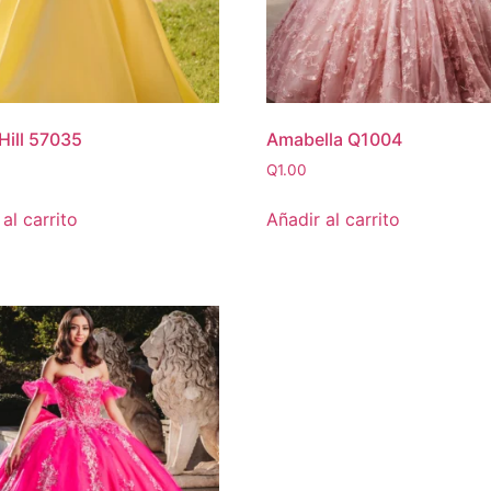
 Hill 57035
Amabella Q1004
Q
1.00
al carrito
Añadir al carrito