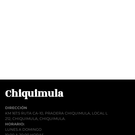
Chiquimula
DIRECCIÓN
KM 167.5 RUTA CA-10, PRADERA CHIQUIMULA, LOCAL L
212, CHIQUIMULA, CHIQUIMULA.
HORARIO:
LUNES A DOMINGO
10:00 A 20:00 HORAS