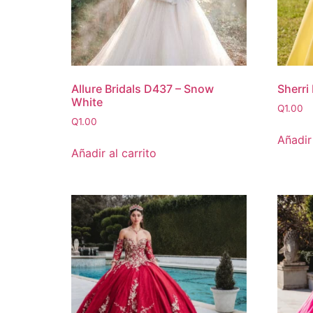
Allure Bridals D437 – Snow
Sherri
White
Q
1.00
Q
1.00
Añadir 
Añadir al carrito