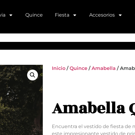
ia
Quince
Fiesta
Accesorios
Inicio
/
Quince
/
Amabella
/ Amab
Amabella 
Encuentra el vestido de fiesta de
este impresionante vestido de pri