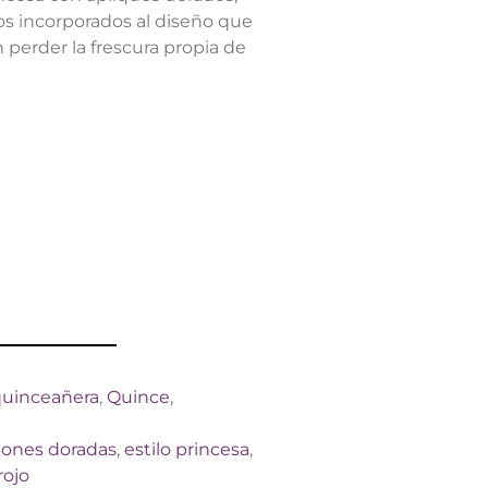
llos incorporados al diseño que
perder la frescura propia de
quinceañera
,
Quince
,
iones doradas
,
estilo princesa
,
rojo