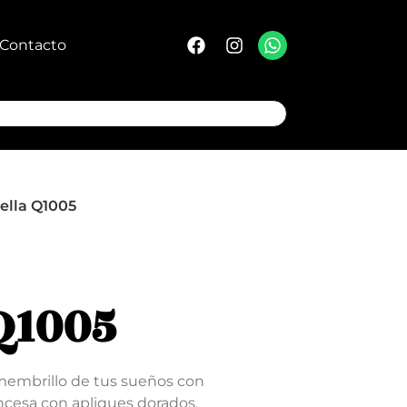
Contacto
ella Q1005
Q1005
 membrillo de tus sueños con
ncesa con apliques dorados,