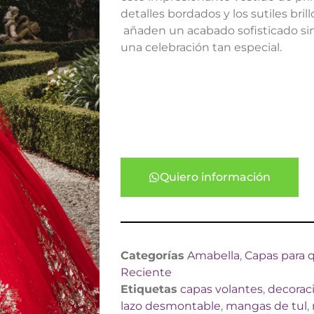
detalles bordados y los sutiles bri
añaden un acabado sofisticado sin 
una celebración tan especial.
Quiero información
Categorías
Amabella
,
Capas para 
Reciente
Etiquetas
capas volantes
,
decorac
lazo desmontable
,
mangas de tul
,