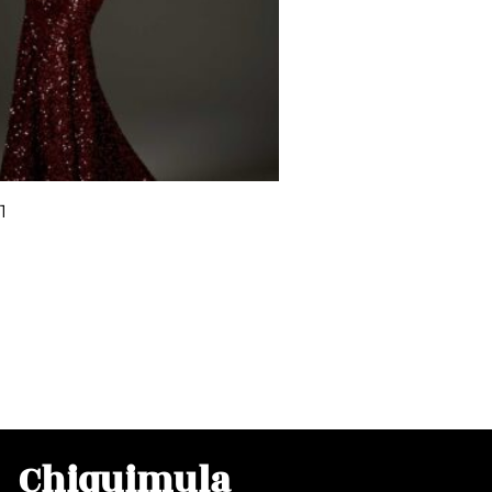
1
00
rito
Chiquimula