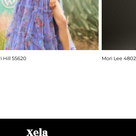
i Hill 55620
Mori Lee 4802
Q
1.00
Q
1.
r al carrito
Añadir al car
Xela