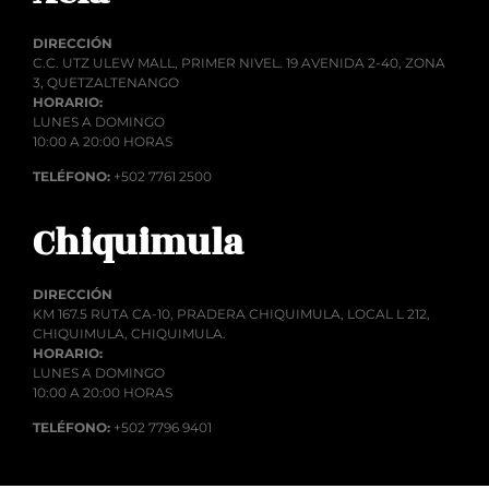
DIRECCIÓN
C.C. UTZ ULEW MALL, PRIMER NIVEL. 19 AVENIDA 2-40, ZONA
3, QUETZALTENANGO
HORARIO:
LUNES A DOMINGO
10:00 A 20:00 HORAS
TELÉFONO:
+502 7761 2500
Chiquimula
DIRECCIÓN
KM 167.5 RUTA CA-10, PRADERA CHIQUIMULA, LOCAL L 212,
CHIQUIMULA, CHIQUIMULA.
HORARIO:
LUNES A DOMINGO
10:00 A 20:00 HORAS
TELÉFONO:
+502 7796 9401