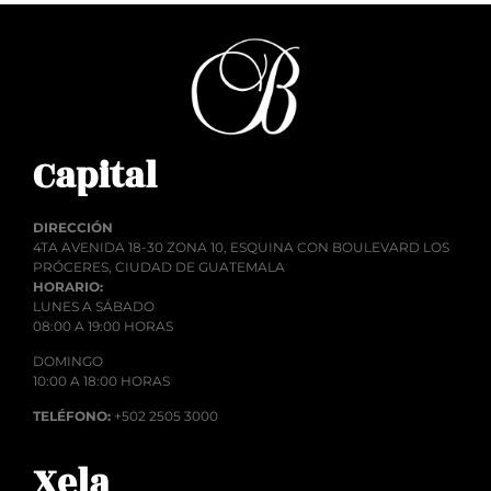
Capital
DIRECCIÓN
4TA AVENIDA 18-30 ZONA 10, ESQUINA CON BOULEVARD LOS
PRÓCERES, CIUDAD DE GUATEMALA
HORARIO:
LUNES A SÁBADO
08:00 A 19:00 HORAS
DOMINGO
10:00 A 18:00 HORAS
TELÉFONO:
+502 2505 3000
Xela