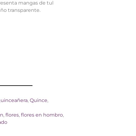
presenta mangas de tul
iño transparente.
quinceañera
,
Quince
,
ón
,
flores
,
flores en hombro
,
ado