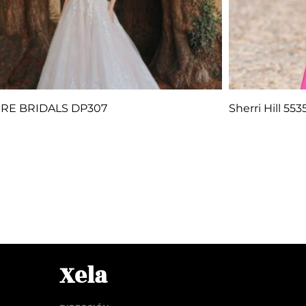
RE BRIDALS DP307
Sherri Hill 553
Q
1.00
Q
1.
r al carrito
Añadir al car
Xela