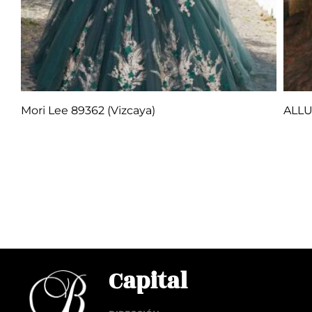
Mori Lee 89362 (Vizcaya)
ALLU
Q
1.00
Añadir al carrito
Añadi
Capital