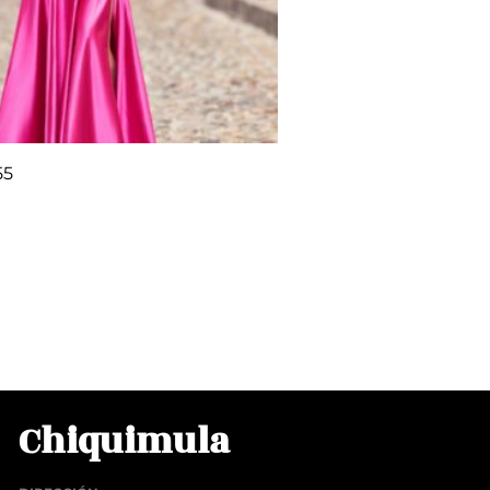
55
00
rito
Chiquimula