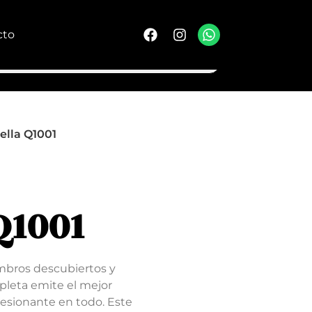
cto
lla Q1001
Q1001
mbros descubiertos y
leta emite el mejor
esionante en todo. Este