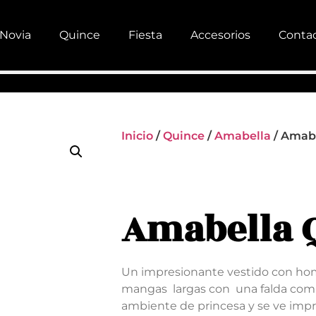
Novia
Quince
Fiesta
Accesorios
Conta
Inicio
/
Quince
/
Amabella
/ Amabe
Amabella 
Un impresionante vestido con ho
mangas largas con una falda comp
ambiente de princesa y se ve impr