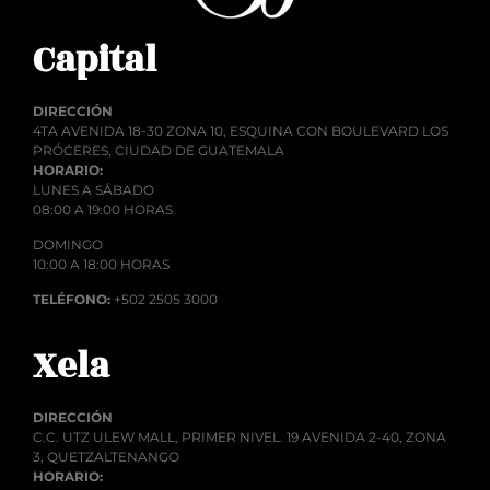
Capital
DIRECCIÓN
4TA AVENIDA 18-30 ZONA 10, ESQUINA CON BOULEVARD LOS
PRÓCERES, CIUDAD DE GUATEMALA
HORARIO:
LUNES A SÁBADO
08:00 A 19:00 HORAS
DOMINGO
10:00 A 18:00 HORAS
TELÉFONO:
+502 2505 3000
Xela
DIRECCIÓN
C.C. UTZ ULEW MALL, PRIMER NIVEL. 19 AVENIDA 2-40, ZONA
3, QUETZALTENANGO
HORARIO: