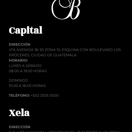
Capital
DIRECCIÓN
4TA AVENIDA 18-30 ZONA 10, ESQUINA CON BOULEVARD LOS
PRÓCERES, CIUDAD DE GUATEMALA
HORARIO:
LUNES A SÁBADO
08:00 A 19:00 HORAS
DOMINGO
10:00 A 18:00 HORAS
TELÉFONO:
+502 2505 3000
Xela
DIRECCIÓN