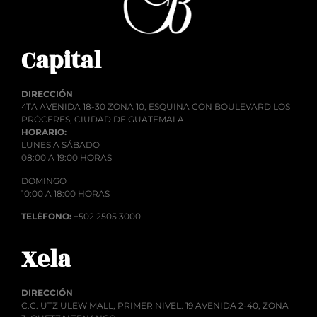
Capital
DIRECCIÓN
4TA AVENIDA 18-30 ZONA 10, ESQUINA CON BOULEVARD LOS
PRÓCERES, CIUDAD DE GUATEMALA
HORARIO:
LUNES A SÁBADO
08:00 A 19:00 HORAS
DOMINGO
10:00 A 18:00 HORAS
TELÉFONO:
+502 2505 3000
Xela
DIRECCIÓN
C.C. UTZ ULEW MALL, PRIMER NIVEL. 19 AVENIDA 2-40, ZONA