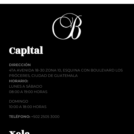
Capital
DIRECCIÓN
4TA AVENIDA 18-30 ZONA 10, ESQUINA CON BOULEVARD LOS
PRÓCERES, CIUDAD DE GUATEMALA
HORARIO:
LUNES A SÁBADO
08:00 A 19:00 HORAS
DOMINGO
10:00 A 18:00 HORAS
TELÉFONO:
+502 2505 3000