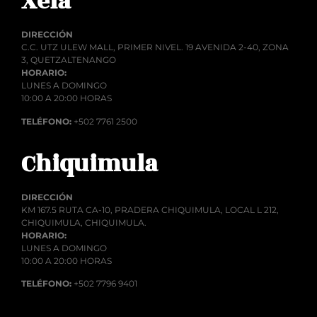
Xela
DIRECCIÓN
C.C. UTZ ULEW MALL, PRIMER NIVEL. 19 AVENIDA 2-40, ZONA
3, QUETZALTENANGO
HORARIO:
LUNES A DOMINGO
10:00 A 20:00 HORAS
TELÉFONO:
+502 7761 2500
Chiquimula
DIRECCIÓN
KM 167.5 RUTA CA-10, PRADERA CHIQUIMULA, LOCAL L 212,
CHIQUIMULA, CHIQUIMULA.
HORARIO:
LUNES A DOMINGO
10:00 A 20:00 HORAS
TELÉFONO:
+502 7796 9401