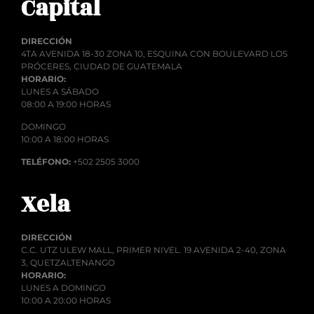
Capital
DIRECCIÓN
4TA AVENIDA 18-30 ZONA 10, ESQUINA CON BOULEVARD LOS
PRÓCERES, CIUDAD DE GUATEMALA
HORARIO:
LUNES A SÁBADO
08:00 A 19:00 HORAS
DOMINGO
10:00 A 18:00 HORAS
TELÉFONO:
+502 2505 3000
Xela
DIRECCIÓN
C.C. UTZ ULEW MALL, PRIMER NIVEL. 19 AVENIDA 2-40, ZONA
3, QUETZALTENANGO
HORARIO:
LUNES A DOMINGO
10:00 A 20:00 HORAS