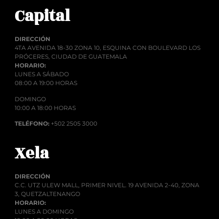
Capital
DIRECCIÓN
4TA AVENIDA 18-30 ZONA 10, ESQUINA CON BOULEVARD LOS
PRÓCERES, CIUDAD DE GUATEMALA
HORARIO:
LUNES A SÁBADO
08:00 A 19:00 HORAS
DOMINGO
10:00 A 18:00 HORAS
TELÉFONO:
+502 2505 3000
Xela
DIRECCIÓN
C.C. UTZ ULEW MALL, PRIMER NIVEL. 19 AVENIDA 2-40, ZONA
3, QUETZALTENANGO
HORARIO:
LUNES A DOMINGO