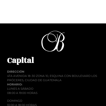
Añadir al carrito
Capital
DIRECCIÓN
4TA AVENIDA 18-30 ZONA 10, ESQUINA CON BOULEVARD LOS
PRÓCERES, CIUDAD DE GUATEMALA
HORARIO:
LUNES A SÁBADO
08:00 A 19:00 HORAS
DOMINGO
10:00 A 18:00 HORAS