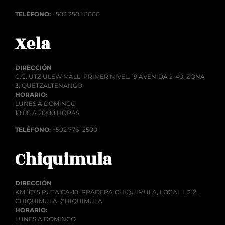
TELÉFONO:
+502 2505 3000
Xela
DIRECCIÓN
C.C. UTZ ULEW MALL, PRIMER NIVEL. 19 AVENIDA 2-40, ZONA
3, QUETZALTENANGO
HORARIO:
LUNES A DOMINGO
10:00 A 20:00 HORAS
TELÉFONO:
+502 7761 2500
Chiquimula
DIRECCIÓN
KM 167.5 RUTA CA-10, PRADERA CHIQUIMULA, LOCAL L 212,
CHIQUIMULA, CHIQUIMULA.
HORARIO:
LUNES A DOMINGO