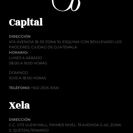
Capital
DIRECCIÓN
4TA AVENIDA 18-30 ZONA 10, ESQUINA CON BOULEVARD LOS
PRÓCERES, CIUDAD DE GUATEMALA
HORARIO:
LUNES A SÁBADO
08:00 A 19:00 HORAS
DOMINGO
10:00 A 18:00 HORAS
TELÉFONO:
+502 2505 3000
Xela
DIRECCIÓN
C.C. UTZ ULEW MALL, PRIMER NIVEL. 19 AVENIDA 2-40, ZONA
3, QUETZALTENANGO