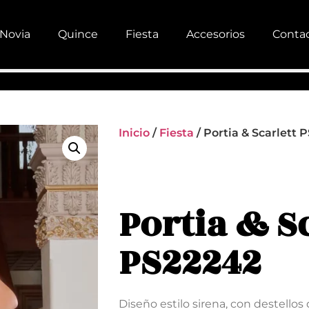
Novia
Quince
Fiesta
Accesorios
Conta
Inicio
/
Fiesta
/ Portia & Scarlett 
Portia & S
PS22242
Diseño estilo sirena, con destellos