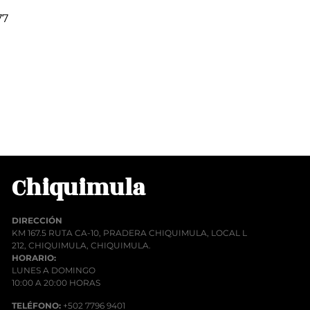
77
00
rito
Chiquimula
DIRECCIÓN
KM 167.5 RUTA CA-10, PRADERA CHIQUIMULA, LOCAL L
212, CHIQUIMULA, CHIQUIMULA.
HORARIO:
LUNES A DOMINGO
10:00 A 20:00 HORAS
TELÉFONO:
+502 7796 9401