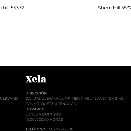
i hill 55372
Sherri Hill 553
Q
1.00
Q
1.
r al carrito
Añadir al car
Xela
DIRECCIÓN
BOULEVARD
C.C. UTZ ULEW MALL, PRIMER NIVEL. 19 AVENIDA 2-40,
ZONA 3, QUETZALTENANGO
HORARIO:
LUNES A DOMINGO
10:00 A 20:00 HORAS
TELÉFONO:
+502 7761 2500