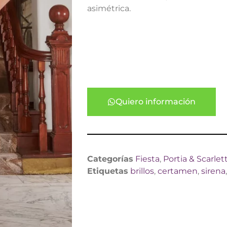
asimétrica.
Quiero información
Categorías
Fiesta
,
Portia & Scarlet
Etiquetas
brillos
,
certamen
,
sirena