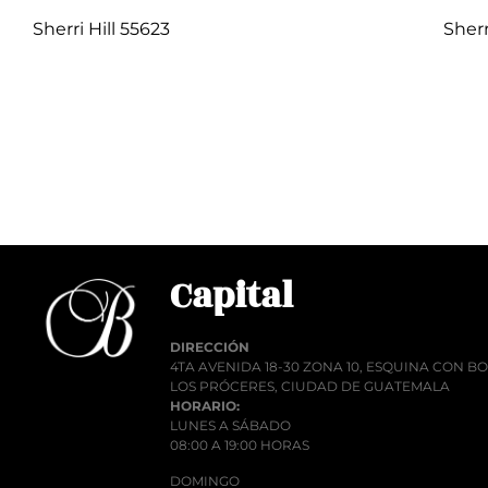
Sherri Hill 55623
Sherr
Q
1.00
Añadir al carrito
Añadi
Capital
DIRECCIÓN
4TA AVENIDA 18-30 ZONA 10, ESQUINA CON 
LOS PRÓCERES, CIUDAD DE GUATEMALA
HORARIO:
LUNES A SÁBADO
08:00 A 19:00 HORAS
DOMINGO