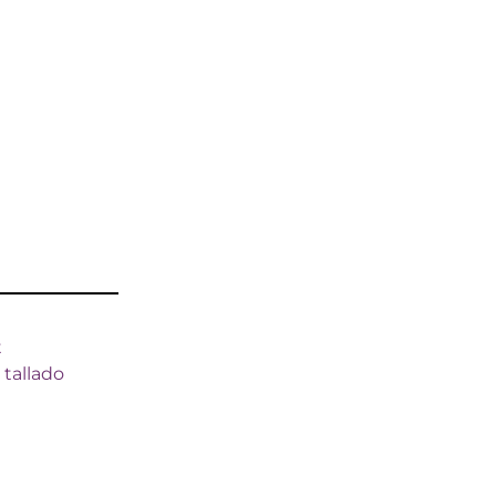
t
,
tallado