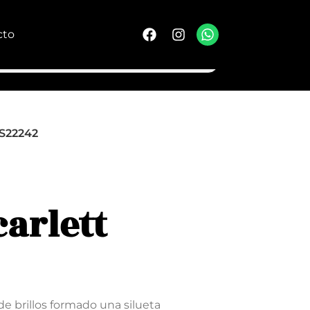
cto
PS22242
carlett
 de brillos formado una silueta