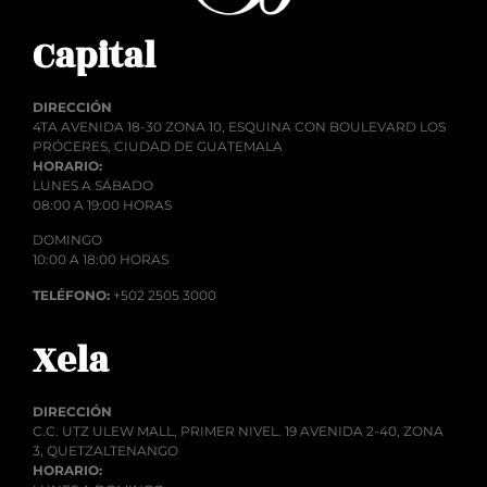
Capital
DIRECCIÓN
4TA AVENIDA 18-30 ZONA 10, ESQUINA CON BOULEVARD LOS
PRÓCERES, CIUDAD DE GUATEMALA
HORARIO:
LUNES A SÁBADO
08:00 A 19:00 HORAS
DOMINGO
10:00 A 18:00 HORAS
TELÉFONO:
+502 2505 3000
Xela
DIRECCIÓN
C.C. UTZ ULEW MALL, PRIMER NIVEL. 19 AVENIDA 2-40, ZONA
3, QUETZALTENANGO
HORARIO: