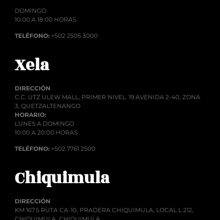
DOMINGO
10:00 A 18:00 HORAS
TELÉFONO:
+502 2505 3000
Xela
DIRECCIÓN
C.C. UTZ ULEW MALL, PRIMER NIVEL. 19 AVENIDA 2-40, ZONA
3, QUETZALTENANGO
HORARIO:
LUNES A DOMINGO
10:00 A 20:00 HORAS
TELÉFONO:
+502 7761 2500
Chiquimula
DIRECCIÓN
KM 167.5 RUTA CA-10, PRADERA CHIQUIMULA, LOCAL L 212,
CHIQUIMULA, CHIQUIMULA.