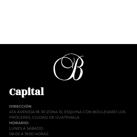
Q
1.00
Añadir al carrito
Capital
DIRECCIÓN
4TA AVENIDA 18-30 ZONA 10, ESQUINA CON BOULEVARD LOS
PRÓCERES, CIUDAD DE GUATEMALA
HORARIO:
LUNES A SÁBADO
08:00 A 19:00 HORAS