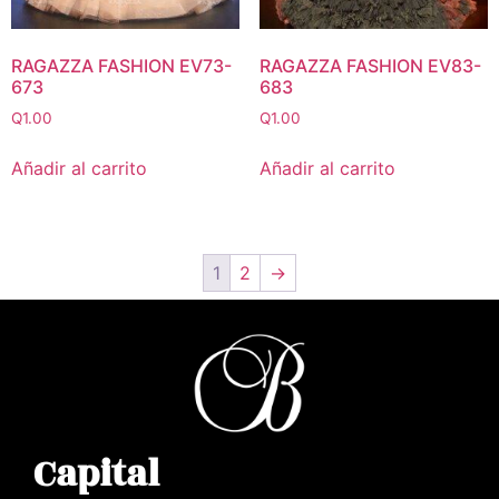
RAGAZZA FASHION EV73-
RAGAZZA FASHION EV83-
673
683
Q
1.00
Q
1.00
Añadir al carrito
Añadir al carrito
1
2
→
Capital