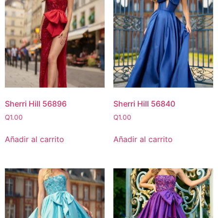
Sherri Hill 56896
Sherri Hill 56840
Q
1.00
Q
1.00
Añadir al carrito
Añadir al carrito