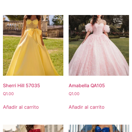
Sherri Hill 57035
Amabella QA105
Q
1.00
Q
1.00
Añadir al carrito
Añadir al carrito