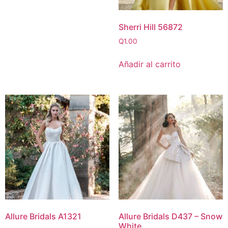
Sherri Hill 56872
Q
1.00
Añadir al carrito
Allure Bridals A1321
Allure Bridals D437 – Snow
White