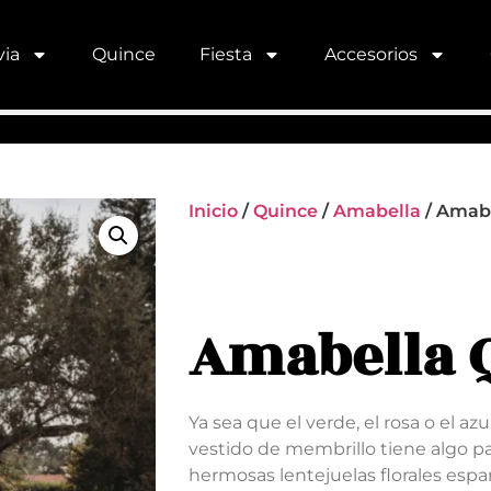
ia
Quince
Fiesta
Accesorios
Inicio
/
Quince
/
Amabella
/ Amab
Amabella 
Ya sea que el verde, el rosa o el azu
vestido de membrillo tiene algo par
hermosas lentejuelas florales espar