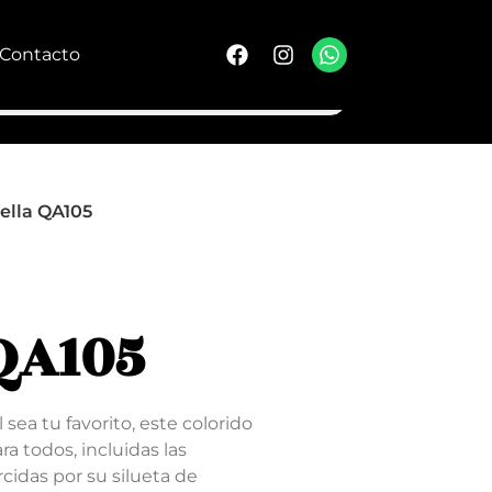
Contacto
ella QA105
QA105
l sea tu favorito, este colorido
a todos, incluidas las
cidas por su silueta de