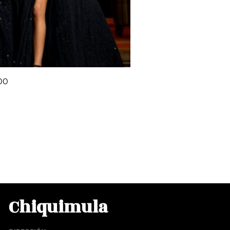
300
00
rito
Chiquimula