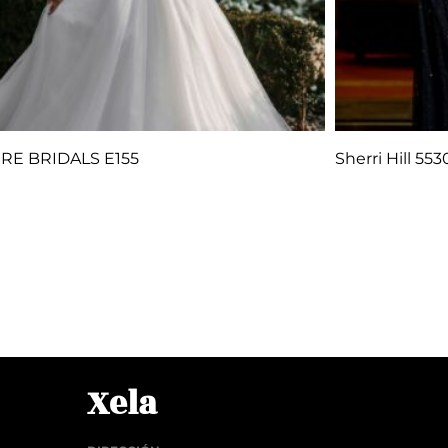
RE BRIDALS E155
Sherri Hill 55
Q
1.00
Q
1.
r al carrito
Añadir al car
Xela