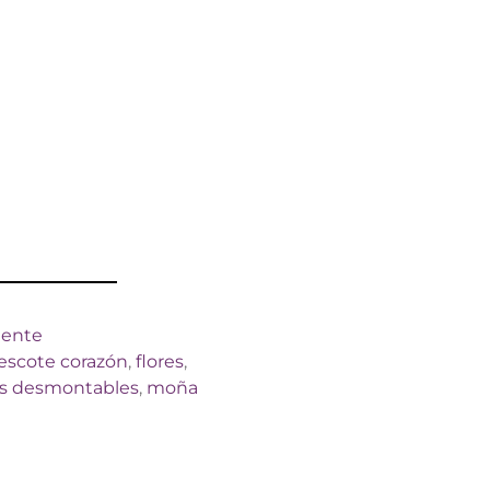
iente
escote corazón
,
flores
,
s desmontables
,
moña