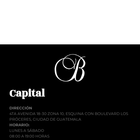
Q
1.00
Añadir al carrito
Capital
DIRECCIÓN
4TA AVENIDA 18-30 ZONA 10, ESQUINA CON BOULEVARD LOS
PRÓCERES, CIUDAD DE GUATEMALA
HORARIO:
LUNES A SÁBADO
08:00 A 19:00 HORAS