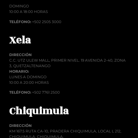
DOMINGO
10:00 A 18:00 HORAS
TELÉFONO:
+502 2505 3000
Xela
DIRECCIÓN
C.C. UTZ ULEW MALL, PRIMER NIVEL. 19 AVENIDA 2-40, ZONA
3, QUETZALTENANGO
HORARIO:
LUNES A DOMINGO
10:00 A 20:00 HORAS
TELÉFONO:
+502 7761 2500
Chiquimula
DIRECCIÓN
KM 167.5 RUTA CA-10, PRADERA CHIQUIMULA, LOCAL L 212,
CHIQUIMULA, CHIQUIMULA.