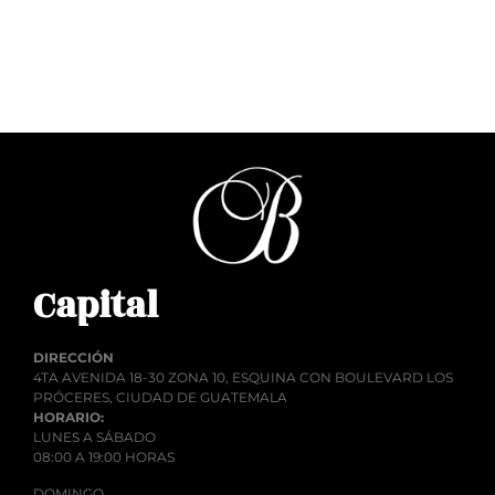
Añadir al carrito
Capital
DIRECCIÓN
4TA AVENIDA 18-30 ZONA 10, ESQUINA CON BOULEVARD LOS
PRÓCERES, CIUDAD DE GUATEMALA
HORARIO:
LUNES A SÁBADO
08:00 A 19:00 HORAS
DOMINGO