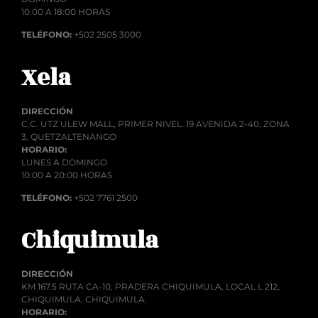
10:00 A 18:00 HORAS
TELÉFONO:
+502 2505 3000
Xela
DIRECCIÓN
C.C. UTZ ULEW MALL, PRIMER NIVEL. 19 AVENIDA 2-40, ZONA
3, QUETZALTENANGO
HORARIO:
LUNES A DOMINGO
10:00 A 20:00 HORAS
TELÉFONO:
+502 7761 2500
Chiquimula
DIRECCIÓN
KM 167.5 RUTA CA-10, PRADERA CHIQUIMULA, LOCAL L 212,
CHIQUIMULA, CHIQUIMULA.
HORARIO: