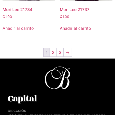
Mori Lee 21734
Mori Lee 21737
Q
1.00
Q
1.00
Añadir al carrito
Añadir al carrito
1
2
3
→
Capital
DIRECCIÓN