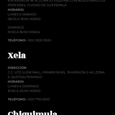
4TA AVENIDA 18-30 ZONA 10, ESQUINA CON BOULEVARD LOS
PRÓCERES, CIUDAD DE GUATEMALA
HORARIO:
LUNES A SÁBADO
08:00 A 19:00 HORAS
DOMINGO
10:00 A 18:00 HORAS
TELÉFONO:
+502 2505 3000
Xela
DIRECCIÓN
C.C. UTZ ULEW MALL, PRIMER NIVEL. 19 AVENIDA 2-40, ZONA
3, QUETZALTENANGO
HORARIO:
LUNES A DOMINGO
10:00 A 20:00 HORAS
TELÉFONO:
+502 7761 2500
Chiquimula