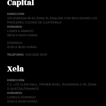
Capital
DIRECCIÓN
4TA AVENIDA 18-30 ZONA 10, ESQUINA CON BOULEVARD LOS
PRÓCERES, CIUDAD DE GUATEMALA
HORARIO:
LUNES A SÁBADO
08:00 A 19:00 HORAS
DOMINGO
10:00 A 18:00 HORAS
TELÉFONO:
+502 2505 3000
Xela
DIRECCIÓN
C.C. UTZ ULEW MALL, PRIMER NIVEL. 19 AVENIDA 2-40, ZONA
3, QUETZALTENANGO
HORARIO:
LUNES A DOMINGO
10:00 A 20:00 HORAS